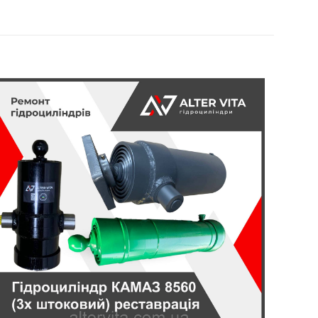
Україна
цилиндра
ПТС
помечены
*
5 из 5
звёзд