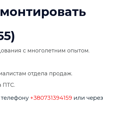
емонтировать
55)
ования с многолетним опытом.
иалистам отдела продаж.
 ПТС.
о телефону
+380731394159
или через
Альтер Віта