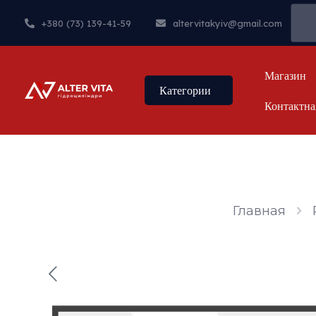
+380 (73) 139-41-59
altervitakyiv@gmail.com
Магазин
Категории
Контактна
Главная