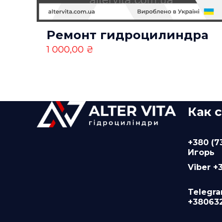
Имя
*
Ремонт гидроцилиндра
этом браузер
1 000,00
₴
Как 
+380 (7
Игорь
Viber +
Telegr
+38063