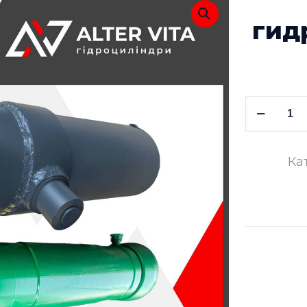
гид
Количес
товара
Ремонт
Ка
гидроци
2ПТС9