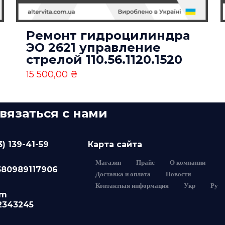
Сохрани
Email
*
email и ад
Ремонт гидроцилиндра
е для последующих моих комментариев.
ЭО 2621 управление
стрелой 110.56.1120.1520
15 500,00
₴
связаться с нами
3) 139-41-59
Карта сайта
Магазин
Прайс
О компании
380989117906
Доставка и оплата
Новости
Контактная информация
Укр
Ру
am
2343245