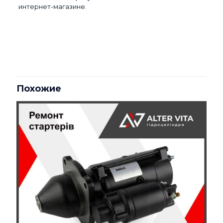
интернет-магазине.
Отзывы
Виробник
КамАЗ
Отзывов пока нет.
Код запчастини
СТ142Б-3708000
Будьте первым, кто оставил отзыв
на «Ремонт стартера КАМАЗ
Похожие
СТ142Б-3708000»
Ваш адрес email не будет опубликован.
Обязательные
поля помечены
*
Ваша оценка
*
1 из 5
2 из 5
3 из 5
4 из 5
5 из 5
звёзд
звёзд
звёзд
звёзд
звёзд