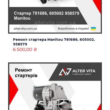
Имя
*
Ремонт стартера Manitou 781686, 605002,
958579
Email
*
6 500,00
₴
Сохранить моё имя, email и адрес сайта в этом
браузере для последующих моих комментариев.