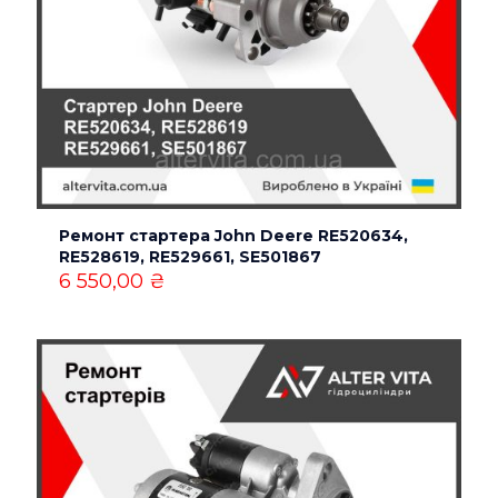
Ремонт стартера John Deere RE520634,
RE528619, RE529661, SE501867
6 550,00
₴