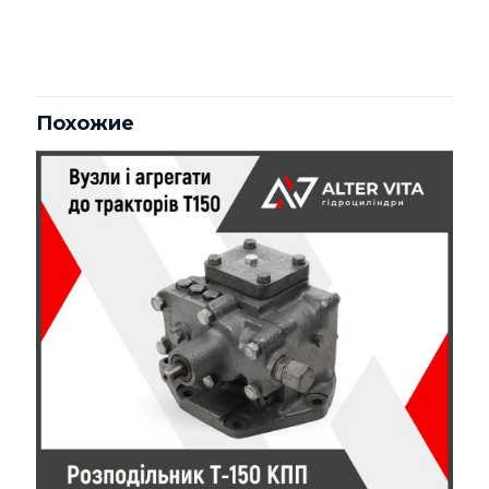
Вес
1100 кг
Отзывов пока нет.
Габариты
127 × 85 × 187 см
Будьте первым, кто оставил отзыв
на «Ремонт КПП К700»
Похожие
Ваш адрес email не будет опубликован.
Обязательные
поля помечены
*
Ваша оценка
*
1 из 5
2 из 5
3 из 5
4 из 5
5 из 5
звёзд
звёзд
звёзд
звёзд
звёзд