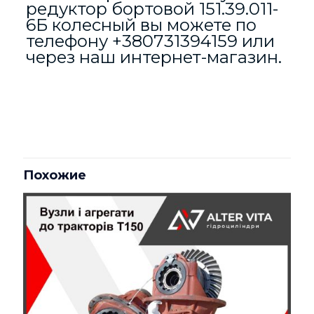
редуктор бортовой 151.39.011-
6Б колесный вы можете по
телефону
+380731394159
или
через наш интернет-магазин.
Отзывы
Вес
100 кг
Отзывов пока нет.
Будьте первым, кто оставил отзыв
на «Редуктор бортовой 151.39.011-
Похожие
6Б колесный (ремонт)»
Ваш адрес email не будет опубликован.
Обязательные
поля помечены
*
Ваша оценка
*
1 из 5
2 из 5
3 из 5
4 из 5
5 из 5
звёзд
звёзд
звёзд
звёзд
звёзд