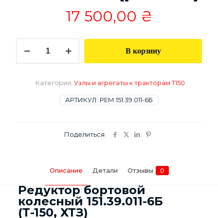
17 500,00
₴
Количество
В корзину
товара
Редуктор
бортовой
151.39.011-
Категория:
Узлы и агрегаты к тракторам Т150
6Б
колесный
АРТИКУЛ:
РЕМ 151.39.011-6Б
(ремонт)
Поделиться
Описание
Детали
Отзывы
0
Редуктор бортовой
колесный 151.39.011-6Б
(Т-150, ХТЗ)