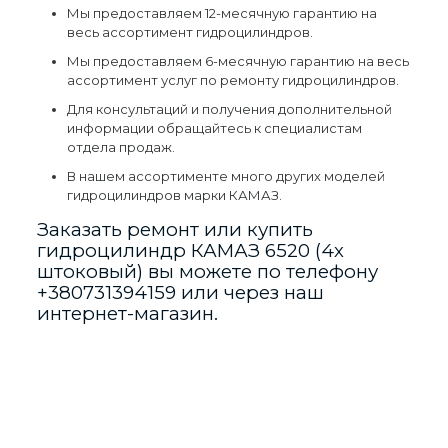
Мы предоставляем 12-месячную гарантию на
весь ассортимент гидроцилиндров.
Мы предоставляем 6-месячную гарантию на весь
ассортимент услуг по ремонту гидроцилиндров.
Для консультаций и получения дополнительной
информации обращайтесь к специалистам
отдела продаж.
В нашем ассортименте много других моделей
гидроцилиндров марки КАМАЗ.
Заказать ремонт или купить
гидроцилиндр КАМАЗ 6520 (4х
штоковый) вы можете по телефону
+380731394159
или через наш
интернет-магазин.
Отзывы
Виробник
Альтер Віта
Отзывов пока нет.
Країна_виробник
Україна
Будьте первым, кто оставил отзыв
Марка
КАМАЗ