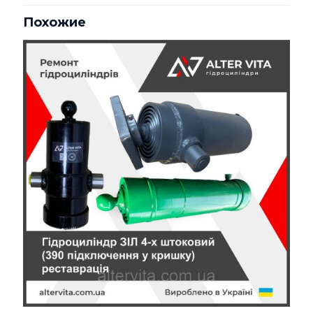
на «Ремонт гидроцилиндра
Похожие
КАМАЗ 6520 (4х штоковый)»
Ваш адрес email не будет опубликован.
Обязательные
поля помечены
*
Ваша оценка
*
1 из 5
2 из 5
3 из 5
4 из 5
5 из 5
звёзд
звёзд
звёзд
звёзд
звёзд
Имя
*