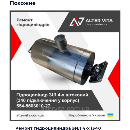
Похожие
5-ти штоковый»
Ваш адрес email не будет опубликован.
Обязательные
поля помечены
*
Ваша оценка
*
1 из 5
2 из 5
3 из 5
4 из 5
5 из 5
звёзд
звёзд
звёзд
звёзд
звёзд
Имя
*
Ремонт гидроцилиндра ЗИЛ 4-х (340