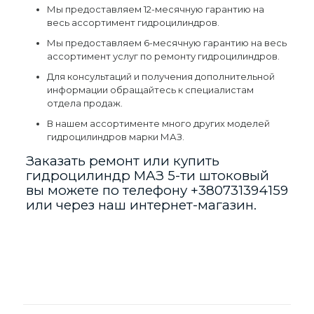
Мы предоставляем 12-месячную гарантию на
весь ассортимент гидроцилиндров.
Мы предоставляем 6-месячную гарантию на весь
ассортимент услуг по ремонту гидроцилиндров.
Для консультаций и получения дополнительной
информации обращайтесь к специалистам
отдела продаж.
В нашем ассортименте много других моделей
гидроцилиндров марки МАЗ.
Заказать ремонт или купить
гидроцилиндр МАЗ 5-ти штоковый
вы можете по телефону
+380731394159
или через наш интернет-магазин.
Отзывы
Виробник
Отзывов пока нет.
Країна_виробник
Будьте первым, кто оставил отзыв
Марка
МАЗ
на «Ремонт гидроцилиндра МАЗ