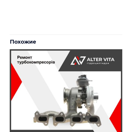
Отзывы
Отзывов пока нет.
Будьте первым, кто оставил отзыв
на «Турбокомпресор Manitou
Похожие
(2674822, 2674A822, GT2556S)
Garrett — 785827-5017S»
Ваш адрес email не будет опубликован.
Обязательные
поля помечены
*
Ваша оценка
*
1 из 5
2 из 5
3 из 5
4 из 5
5 из 5
звёзд
звёзд
звёзд
звёзд
звёзд