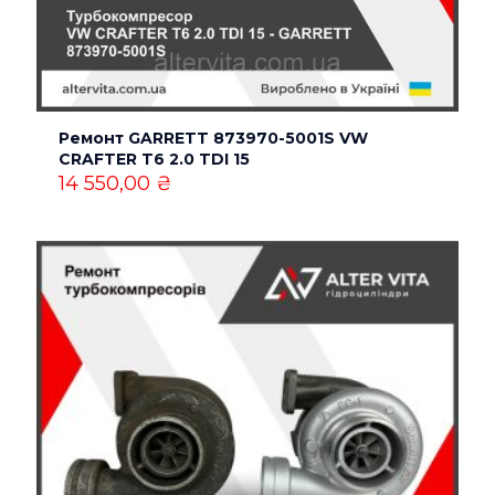
Ремонт GARRETT 873970-5001S VW
Имя
*
CRAFTER T6 2.0 TDI 15
14 550,00
₴
Email
*
Сохранить моё имя, email и адрес сайта в этом
браузере для последующих моих комментариев.