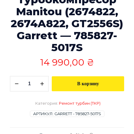
Manitou (2674822,
2674A822, GT2556S)
Garrett — 785827-
5017S
14 990,00
₴
Количество
В корзину
товара
Турбокомпресор
Manitou
(2674822,
Категория:
Ремонт турбин (ТКР)
2674A822,
GT2556S)
АРТИКУЛ:
GARRETT - 785827-5017S
Garrett
-
785827-