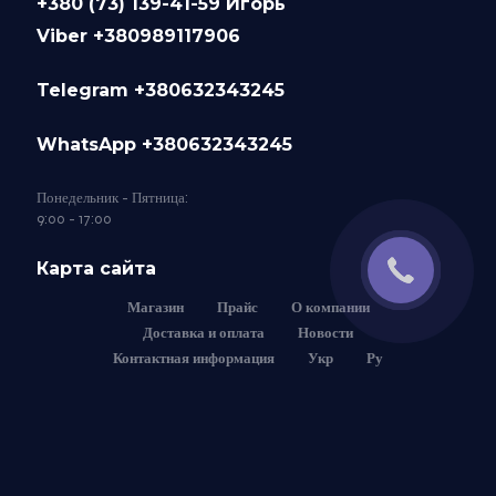
+380 (73) 139-41-59 Игорь
Viber +380989117906
Telegram +380632343245
WhatsApp +380632343245
Понедельник - Пятница:
9:00 - 17:00
Карта сайта
Магазин
Прайс
О компании
Доставка и оплата
Новости
Контактная информация
Укр
Ру