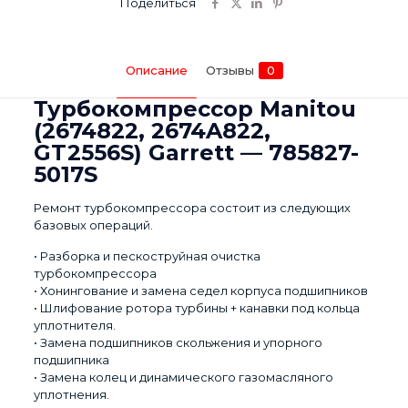
Поделиться
5017S
Описание
Отзывы
0
Турбокомпрессор Manitou
(2674822, 2674A822,
GT2556S) Garrett — 785827-
5017S
Ремонт турбокомпрессора состоит из следующих
базовых операций.
• Разборка и пескоструйная очистка
турбокомпрессора
• Хонингование и замена седел корпуса подшипников
• Шлифование ротора турбины + канавки под кольца
уплотнителя.
• Замена подшипников скольжения и упорного
подшипника
• Замена колец и динамического газомасляного
уплотнения.