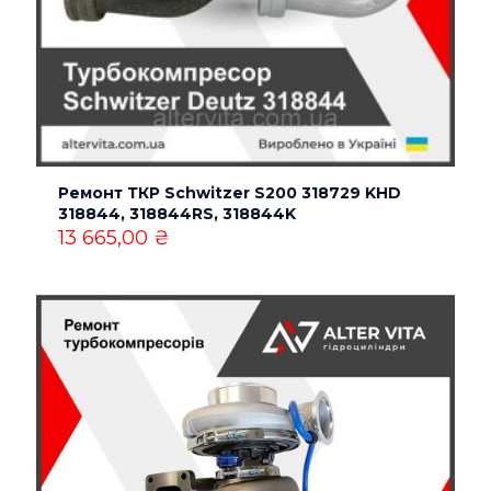
Ремонт ТКР Schwitzer S200 318729 KHD
318844, 318844RS, 318844K
13 665,00
₴