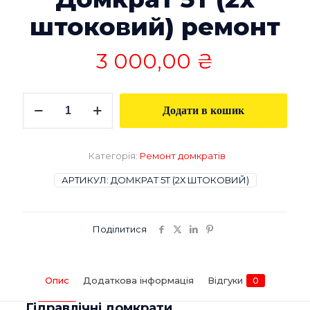
штоковий) ремонт
3 000,00
₴
Домкрат
Додати в кошик
5т
(2х
штоковий)
ремонт
Категорія:
Ремонт домкратів
кількість
АРТИКУЛ:
ДОМКРАТ 5Т (2Х ШТОКОВИЙ)
Поділитися
Опис
Додаткова інформація
Відгуки
0
Гідравлічні домкрати