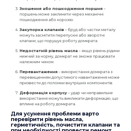
Зношення або пошкодження поршня
–
поршень може заклинити через механічні
пошкодження або корозію.
Закупорка клапанів
– бруд або частки металу
можуть засмітити перепускні або зворотні
клапани, що порушує роботу домкрата.
Недостатній рівень масла
– якщо рівень рідини
нижчий за норму, домкрат не зможе працювати
належним чином.
Перевантаження
– використання домкрата з
перевищенням допустимого навантаження може
призвести до поломки внутрішніх компонентів.
Деформація корпусу
– удар чи неправильне
використання можуть викликати деформацію, що
вплине на роботу домкрата.
Для усунення проблеми варто
перевірити рівень масла,
герметичність, почистити клапани та
при необхідності провести ремонт