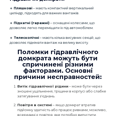
🔹
Пляшкові
– мають компактний вертикальний
циліндр, підходять для важких вантажів.
🔹
Підкатні (гаражні)
– оснащені колесами, що
дозволяє легко переміщати їх під автомобілем.
🔹
Телескопічні
– мають кілька висувних секцій, що
дозволяє піднімати вантаж на велику висоту.
Поломки гідравлічного
домкрата можуть бути
спричинені різними
факторами. Основні
причини несправностей:
Витік гідравлічної рідини
– може бути через
зношені ущільнення, тріщини в корпусі або слабке
затягування з'єднань.
Повітря в системі
– якщо домкрат втратив
підйомну здатність або працює ривками, можливо,
всередині є повітря, яке потрібно випустити.