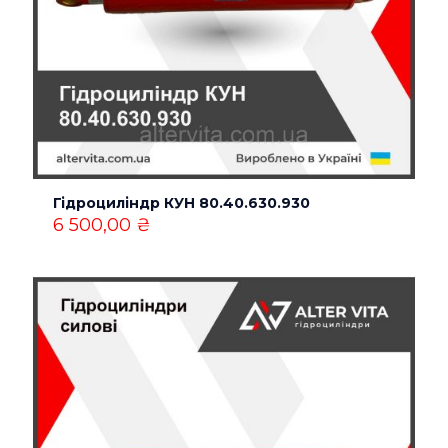
Гідроциліндр КУН 80.40.630.930
Назва
*
6 500,00
₴
Email
*
Зберегти моє ім'я, e-mail, та адресу сайту в цьому
браузері для моїх подальших коментарів.