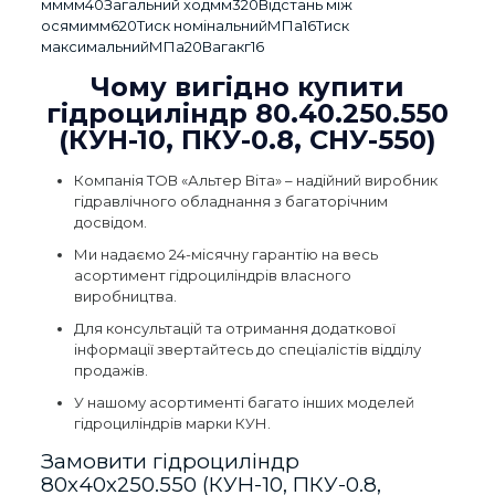
мммм40Загальний ходмм320Відстань між
осямимм620Тиск номінальнийМПа16Тиск
максимальнийМПа20Вагакг16
Чому вигідно купити
гідроциліндр 80.40.250.550
(КУН-10, ПКУ-0.8, СНУ-550)
Компанія ТОВ «Альтер Віта» – надійний виробник
гідравлічного обладнання з багаторічним
досвідом.
Ми надаємо 24-місячну гарантію на весь
асортимент гідроциліндрів власного
виробництва.
Для консультацій та отримання додаткової
інформації звертайтесь до спеціалістів відділу
продажів.
У нашому асортименті багато інших моделей
гідроциліндрів марки КУН.
Замовити гідроциліндр
80х40х250.550 (КУН-10, ПКУ-0.8,