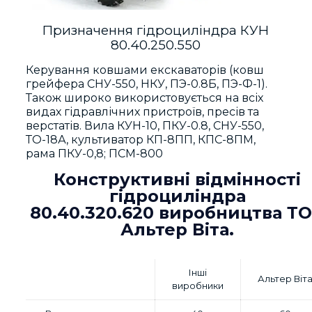
Призначення гідроциліндра КУН
80.40.250.550
Керування ковшами екскаваторів (ковш
грейфера СНУ-550, НКУ, ПЭ-0.8Б, ПЭ-Ф-1).
Також широко використовується на всіх
видах гідравлічних пристроїв, пресів та
верстатів. Вила КУН-10, ПКУ-0.8, СНУ-550,
ТО-18А, культиватор КП-8ПП, КПС-8ПМ,
рама ПКУ-0,8; ПСМ-800
Конструктивні відмінності
гідроциліндра
80.40.320.620 виробництва Т
Альтер Віта.
Інші
Альтер Віт
виробники