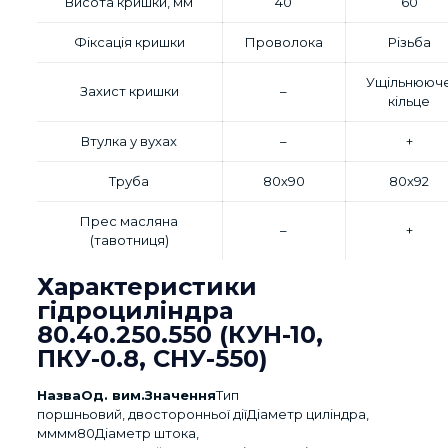
Висота кришки, мм
40
60
Фіксація кришки
Проволока
Різьба
Ущільнююч
Захист кришки
–
кільце
Втулка у вухах
–
+
Труба
80х90
80х92
Прес масляна
–
+
(тавотниця)
Характеристики
гідроциліндра
80.40.250.550 (КУН-10,
ПКУ-0.8, СНУ-550)
Назва
Од. вим.
Значення
Тип
поршньовий, двосторонньої діїДіаметр циліндра,
мммм80Діаметр штока,