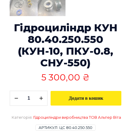
Гідроциліндр КУН
80.40.250.550
(КУН-10, ПКУ-0.8,
СНУ-550)
5 300,00
₴
Гідроциліндр
Додати в кошик
КУН
80.40.250.550
(КУН-10,
ПКУ-0.8,
Категорія:
Гідроциліндри виробництва ТОВ Альтер Віта
СНУ-550)
кількість
АРТИКУЛ:
ЦС 80.40.250.550