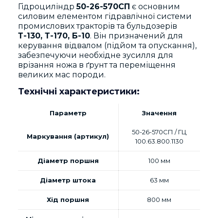
Гідроциліндр
50-26-570СП
є основним
силовим елементом гідравлічної системи
промислових тракторів та бульдозерів
Т-130, Т-170, Б-10
. Він призначений для
керування відвалом (підйом та опускання),
забезпечуючи необхідне зусилля для
врізання ножа в ґрунт та переміщення
великих мас породи.
Технічні характеристики:
Параметр
Значення
50-26-570СП / ГЦ
Маркування (артикул)
100.63.800.1130
Діаметр поршня
100 мм
Діаметр штока
63 мм
Хід поршня
800 мм