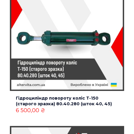
Ваша оцінка
*
1 з 5
2 з 5
3 з 5
4 з 5
5 з 5
зірок
зірок
зірок
зірок
зірок
Гідроциліндр повороту коліс Т-150
Назва
*
(старого зразка) 80.40.280 (шток 40, 45)
6 500,00
₴
Email
*
Зберегти моє ім'я, e-mail, та адресу сайту в цьому
браузері для моїх подальших коментарів.