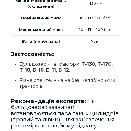
Міжцентрова відстань
1130 мм
(складений)
Номінальний тиск
16 МПа (160 бар)
Максимальний тиск
20 МПа (200 бар)
Вага (приблизна)
75 кг
Застосовність:
Бульдозери та трактори:
Т-130, Т-170,
Т-10, Б-10, Б-11, Б-12
.
Різна спецтехніка на базі челябінських
тракторів.
Рекомендація експерта:
На
бульдозерах зазвичай
встановлюється пара таких циліндрів
(правий та лівий). Для забезпечення
рівномірного підйому відвалу