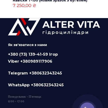
навіски Т-150 (новий зразок з бугелем)
7 250,00
₴
Як зв'язатися з нами
+380 (73) 139-41-59 Ігор
Viber +380989117906
Telegram +380632343245
WhatsApp +380632343245
Понедельник - П'ятница:
9:00 - 17:00