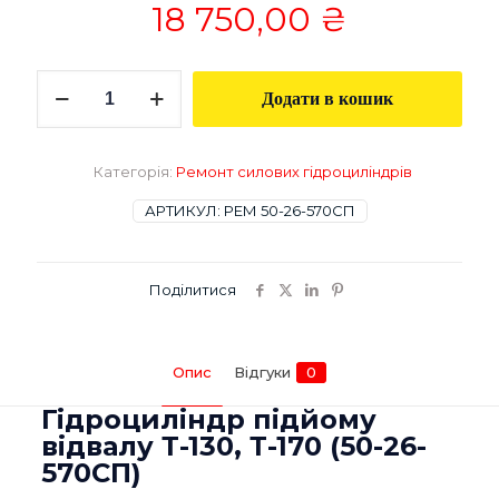
18 750,00
₴
Гідроциліндр
Додати в кошик
підйому
відвалу
Т-130,
Т-170
Категорія:
Ремонт силових гідроциліндрів
(50-
26-
АРТИКУЛ:
РЕМ 50-26-570СП
570СП)
ГЦ
100.63.800.1130
Поділитися
кількість
Опис
Відгуки
0
Гідроциліндр підйому
відвалу Т-130, Т-170 (50-26-
570СП)