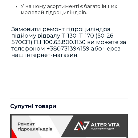
У нашому асортименті є багато інших
моделей гідроциліндрів.
.
Замовити ремонт гідроциліндра
підйому відвалу Т-130, Т-170 (50-26-
570СП) ГЦ 100.63.800.1130 ви можете за
телефоном
+380731394159
або через
наш інтернет-магазин.
Відгуки
Відгуків немає, поки що.
Будьте першим, хто залишив
відгук на “Гідроциліндр підйому
Супутні товари
відвалу Т-130, Т-170 (50-26-570СП)
ГЦ 100.63.800.1130”
Ваша e-mail адреса не оприлюднюватиметься.
Обов’язкові поля позначені
*