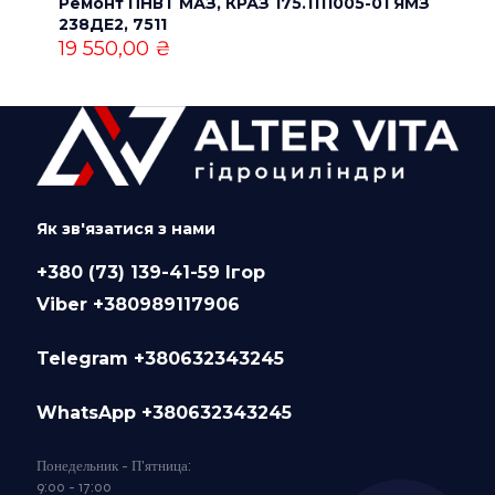
Ремонт ПНВТ МАЗ, КРАЗ 175.1111005-01 ЯМЗ
238ДE2, 7511
19 550,00
₴
Як зв'язатися з нами
+380 (73) 139-41-59 Ігор
Viber +380989117906
Telegram +380632343245
WhatsApp +380632343245
Понедельник - П'ятница:
9:00 - 17:00