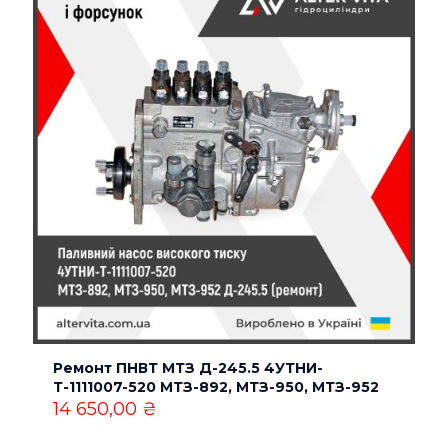
Обов’язкові поля позначені
*
Ваша оцінка
*
1 з 5
2 з 5
3 з 5
4 з 5
5 з 5
зірок
зірок
зірок
зірок
зірок
Назва
*
Ремонт ПНВТ МТЗ Д-245.5 4УТНИ-
Т-1111007-520 МТЗ-892, МТЗ-950, МТЗ-952
Email
*
14 650,00
₴
Зберегти моє ім'я, e-mail, та адресу сайту в цьому