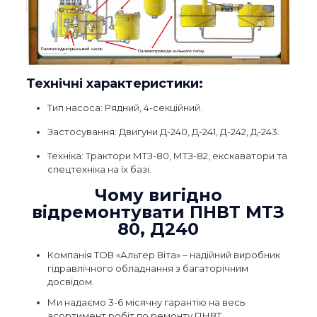
Технічні характеристики:
Тип насоса: Рядний, 4-секційний.
Застосування: Двигуни Д-240, Д-241, Д-242, Д-243.
Техніка: Трактори МТЗ-80, МТЗ-82, екскаватори та
спецтехніка на їх базі.
Чому вигідно
відремонтувати ПНВТ МТЗ
80, Д240
Компанія ТОВ «Альтер Віта» – надійний виробник
гідравлічного обладнання з багаторічним
досвідом.
Ми надаємо 3-6 місячну гарантію на весь
асортимент робіт по ремонту ПНВТ.