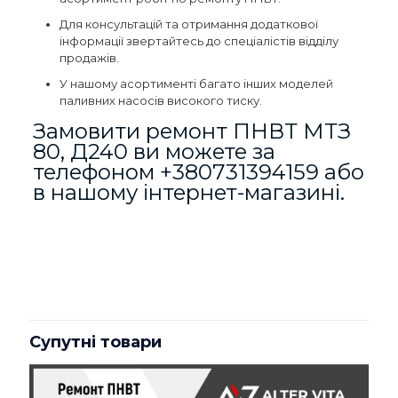
Для консультацій та отримання додаткової
інформації звертайтесь до спеціалістів відділу
продажів.
У нашому асортименті багато інших моделей
паливних насосів високого тиску.
Замовити ремонт ПНВТ МТЗ
80, Д240 ви можете за
телефоном
+380731394159
або
в нашому інтернет-магазині.
Відгуки
Вага
8 кг
Відгуків немає, поки що.
Будьте першим, хто залишив
відгук на “Ремонт ПНВТ МТЗ 80,
Супутні товари
Д240”
Ваша e-mail адреса не оприлюднюватиметься.