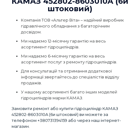
КАМАЗ 452802-8603010A (6и
штоковий)
Компанія ТОВ «Альтер Віта» – надійний виробник
гідравлічного обладнання з багаторічним
досвідом.
Ми надаємо 12-місячну гарантію на весь
асортимент гідроциліндрів.
Ми надаємо 6-місячну гарантію на весь
асортимент послуг з ремонту гідроциліндрів.
Для консультацій та отримання додаткової
інформації звертайтесь до спеціалістів відділу
продажів.
У нашому асортименті багато інших моделей
гідроциліндрів марки КАМАЗ.
Замовити ремонт або купити гідроциліндр КАМАЗ
452802-8603010A (6и штоковий) ви можете за
телефоном
+380731394159
або через наш інтернет-
магазин.