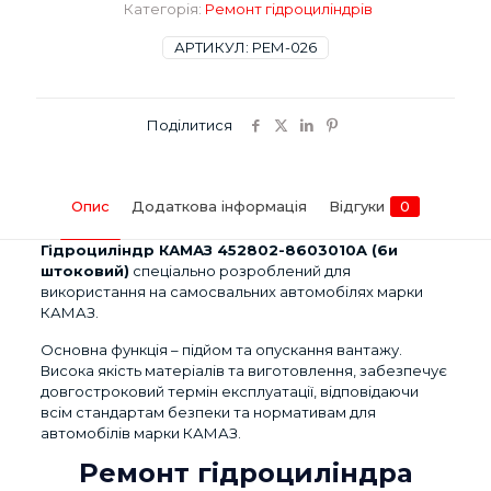
8603010A
Категорія:
Ремонт гідроциліндрів
(6и
штоковий)
АРТИКУЛ:
РЕМ-026
кількість
Поділитися
Опис
Додаткова інформація
Відгуки
0
Гідроциліндр КАМАЗ 452802-8603010A (6и
штоковий)
спеціально розроблений для
використання на самосвальних автомобілях марки
КАМАЗ.
Основна функція – підйом та опускання вантажу.
Висока якість матеріалів та виготовлення, забезпечує
довгостроковий термін експлуатації, відповідаючи
всім стандартам безпеки та нормативам для
автомобілів марки КАМАЗ.
Ремонт гідроциліндра