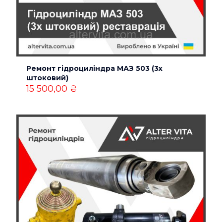
Назва
*
Ремонт гідроциліндра МАЗ 503 (3х
Email
*
штоковий)
15 500,00
₴
Зберегти моє ім'я, e-mail, та адресу сайту в цьому
браузері для моїх подальших коментарів.