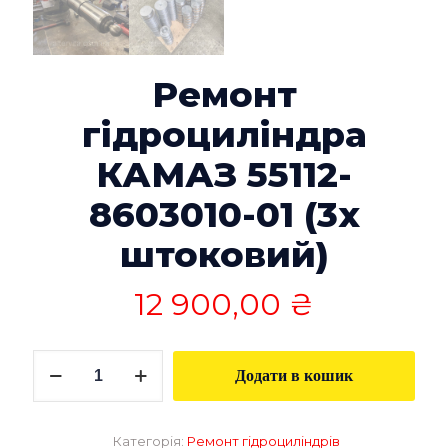
Ремонт
гідроциліндра
КАМАЗ 55112-
8603010-01 (3х
штоковий)
12 900,00
₴
Ремонт
Додати в кошик
гідроциліндра
КАМАЗ
55112-
8603010-
Категорія:
Ремонт гідроциліндрів