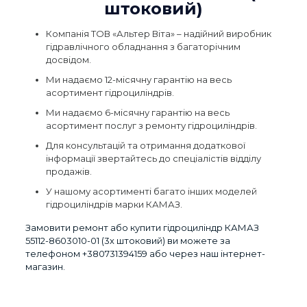
штоковий)
Компанія ТОВ «Альтер Віта» – надійний виробник
гідравлічного обладнання з багаторічним
досвідом.
Ми надаємо 12-місячну гарантію на весь
асортимент гідроциліндрів.
Ми надаємо 6-місячну гарантію на весь
асортимент послуг з ремонту гідроциліндрів.
Для консультацій та отримання додаткової
інформації звертайтесь до спеціалістів відділу
продажів.
У нашому асортименті багато інших моделей
гідроциліндрів марки КАМАЗ.
Замовити ремонт або купити гідроциліндр КАМАЗ
55112-8603010-01 (3х штоковий) ви можете за
телефоном
+380731394159
або через наш інтернет-
магазин.
Відгуки
Виробник
Альтер Віта