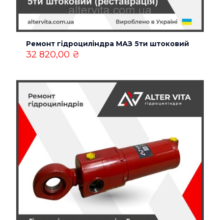
Ремонт гідроциліндра МАЗ 5ти штоковий
Назва
*
32 820,00
₴
Email
*
Зберегти моє ім'я, e-mail, та адресу сайту в цьому
браузері для моїх подальших коментарів.