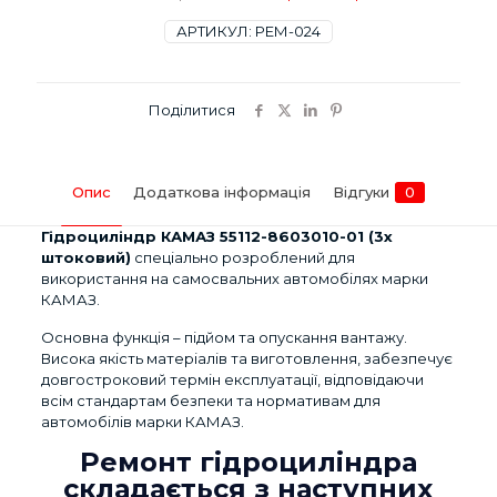
01
(3х
АРТИКУЛ:
РЕМ-024
штоковий)
кількість
Поділитися
Опис
Додаткова інформація
Відгуки
0
Гідроциліндр КАМАЗ 55112-8603010-01 (3х
штоковий)
спеціально розроблений для
використання на самосвальних автомобілях марки
КАМАЗ.
Основна функція – підйом та опускання вантажу.
Висока якість матеріалів та виготовлення, забезпечує
довгостроковий термін експлуатації, відповідаючи
всім стандартам безпеки та нормативам для
автомобілів марки КАМАЗ.
Ремонт гідроциліндра
складається з наступних