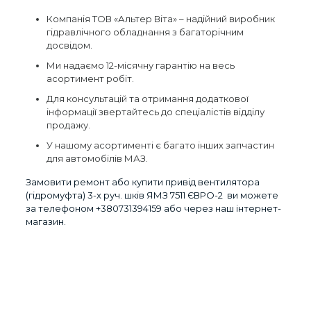
Компанія ТОВ «Альтер Віта» – надійний виробник
гідравлічного обладнання з багаторічним
досвідом.
Ми надаємо 12-місячну гарантію на весь
асортимент робіт.
Для консультацій та отримання додаткової
інформації звертайтесь до спеціалістів відділу
продажу.
У нашому асортименті є багато інших запчастин
для автомобілів МАЗ.
Замовити ремонт або купити привід вентилятора
(гідромуфта) 3-х руч. шків ЯМЗ 7511 ЄВРО-2 ви можете
за телефоном
+380731394159
або через наш інтернет-
магазин.
Відгуки
Виробник
МАЗ
Відгуків немає, поки що.
Країна_виробник
Будьте першим, хто залишив
Код запчастини
7511.1308011-30