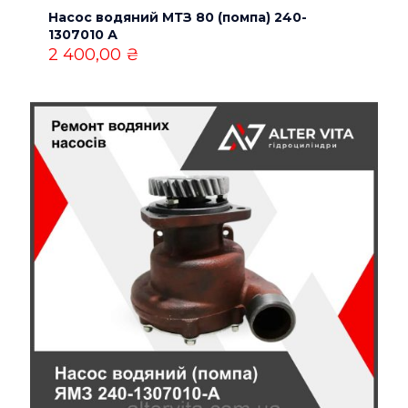
Насос водяний МТЗ 80 (помпа) 240-
Назва
*
1307010 А
2 400,00
₴
Email
*
Зберегти моє ім'я, e-mail, та адресу сайту в цьому
браузері для моїх подальших коментарів.