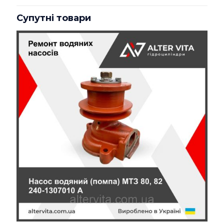
відгук на “Привід вентилятора
Супутні товари
(гідромуфта) 3-х руч. шків ЯМЗ
7511 ЄВРО-2”
Ваша e-mail адреса не оприлюднюватиметься.
Обов’язкові поля позначені
*
Ваша оцінка
*
1 з 5
2 з 5
3 з 5
4 з 5
5 з 5
зірок
зірок
зірок
зірок
зірок