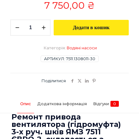
7 750,00
₴
Привід
Додати в кошик
вентилятора
(гідромуфта)
3-
х
Категорія:
Водяні насоси
руч.
шків
АРТИКУЛ:
7511.1308011-30
ЯМЗ
7511
ЄВРО-2
Поділитися
кількість
Опис
Додаткова інформація
Відгуки
0
Ремонт привода
вентилятора (гідромуфта)
3-х руч. шків ЯМЗ 7511