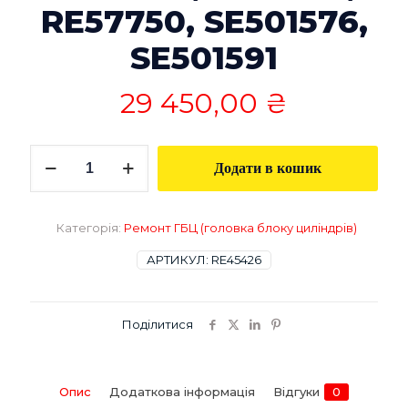
RE57750, SE501576,
SE501591
29 450,00
₴
Ремонт
Додати в кошик
ГБЦ
John
Deere
RE45426,
Категорія:
Ремонт ГБЦ (головка блоку циліндрів)
RE42741,
RE58516,
АРТИКУЛ:
RE45426
RE57750,
SE501576,
SE501591
Поділитися
кількість
Опис
Додаткова інформація
Відгуки
0