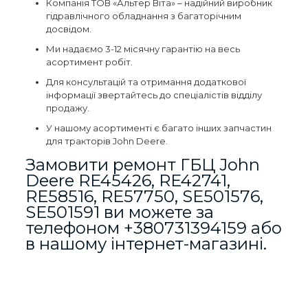
Компанія ТОВ «Альтер Віта» – надійний виробник
гідравлічного обладнання з багаторічним
досвідом.
Ми надаємо 3-12 місячну гарантію на весь
асортимент робіт.
Для консультацій та отримання додаткової
інформації звертайтесь до спеціалістів відділу
продажу.
У нашому асортименті є багато інших запчастин
для тракторів John Deere.
Замовити ремонт ГБЦ John
Deere RE45426, RE42741,
RE58516, RE57750, SE501576,
SE501591 ви можете за
телефоном
+380731394159
або
в нашому інтернет-магазині.
Відгуки
Виробник
John Deere
Відгуків немає, поки що.