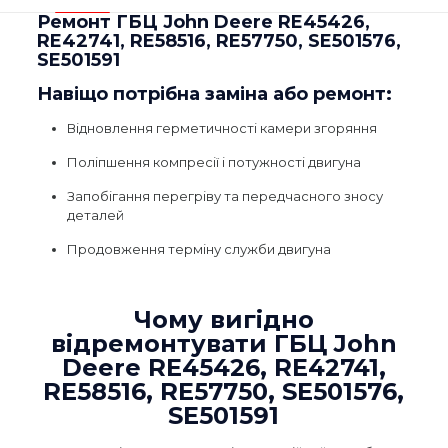
Ремонт ГБЦ John Deere RE45426,
RE42741, RE58516, RE57750, SE501576,
SE501591
Навіщо потрібна заміна або ремонт:
Відновлення герметичності камери згоряння
Поліпшення компресії і потужності двигуна
Запобігання перегріву та передчасного зносу
деталей
Продовження терміну служби двигуна
Чому вигідно
відремонтувати ГБЦ John
Deere RE45426, RE42741,
RE58516, RE57750, SE501576,
SE501591